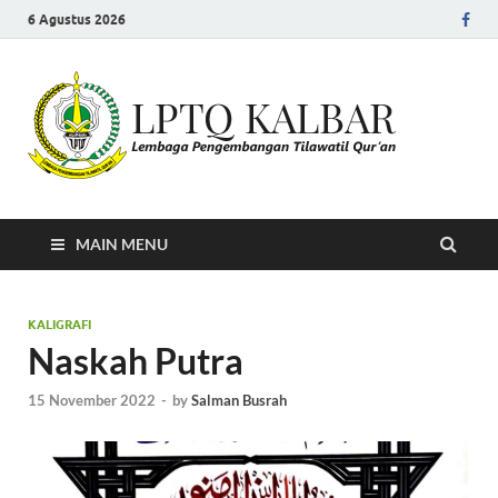
6 Agustus 2026
LPT
Lembaga
Pengemban
Kal
Tilawatil
Quran
MAIN MENU
KALIGRAFI
Naskah Putra
15 November 2022
-
by
Salman Busrah